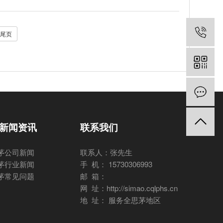
尾页
新闻资讯
联系我们
茅公司新闻
联系人：张先生
茅行业新闻
手 机： 15730306993
茅常见问题
邮 箱：
网 址：http://simao.cqlphs.cn
地 址： 服务全思茅地区