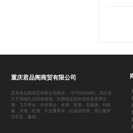
重庆君品阁商贸有限公司
思茅君品阁商贸有限公司电话：15730306993，我们专
注于高端礼品回收领域，长期现金高价回收各类茅台
酒、飞天茅台、生肖茅台、名酒、老酒、五粮液、剑南
春、洋酒、红酒、冬虫夏草等，以诚信经营、用心服务
为宗旨，赢得...