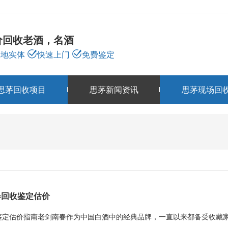
价回收老酒，名酒
本地实体
快速上门
免费鉴定
思茅回收项目
思茅新闻资讯
思茅现场回
思茅新闻资讯
NEWS
春回收鉴定估价
鉴定估价指南老剑南春作为中国白酒中的经典品牌，一直以来都备受收藏