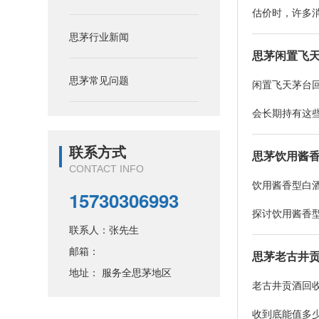
估价时，许多消
思茅行业新闻
思茅闲置飞
思茅常见问题
闲置飞天茅台
会长期持有这些
联系方式
思茅饮用酱
CONTACT INFO
饮用酱香型白
15730306993
探讨饮用酱香型
联系人：张先生
邮箱：
思茅老古井
地址： 服务全思茅地区
老古井贡酒回
收到底能值多少