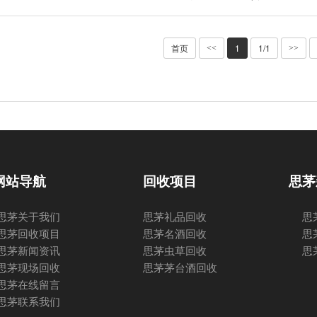
首页
1
1/1
<<
>>
网站导航
回收项目
思茅
思茅关于我们
思茅礼品回收
思
思茅回收项目
思茅名酒回收
思
思茅新闻资讯
思茅虫草回收
思
思茅现场回收
思茅茅台酒回收
思茅在线留言
思茅联系我们