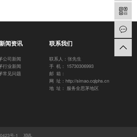
新闻资讯
联系我们
茅公司新闻
联系人：张先生
茅行业新闻
手 机： 15730306993
茅常见问题
邮 箱：
网 址：http://simao.cqlphs.cn
地 址： 服务全思茅地区
0423号-1
XML