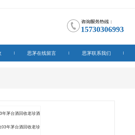
15730306993
收
思茅在线留言
思茅联系我们
收03年茅台酒回收老珍