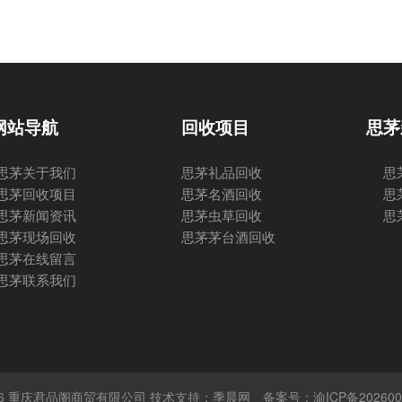
网站导航
回收项目
思茅
思茅关于我们
思茅礼品回收
思
思茅回收项目
思茅名酒回收
思
思茅新闻资讯
思茅虫草回收
思
思茅现场回收
思茅茅台酒回收
思茅在线留言
思茅联系我们
 © 2026 重庆君品阁商贸有限公司 技术支持：季晨网
备案号：渝ICP备202600