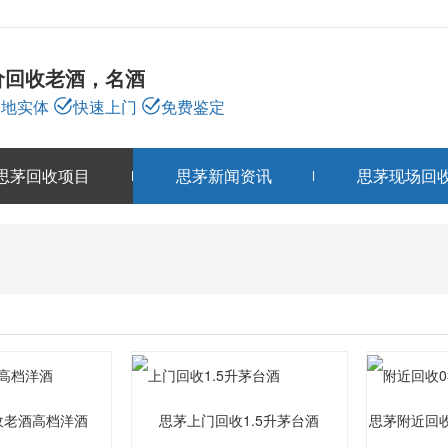
价回收老酒，名酒
本地实体
快速上门
免费鉴定
思茅回收项目
思茅新闻资讯
思茅现场回
思茅回收项目
PRODUCTS
收老酒高档洋酒
思茅上门回收1.5升茅台酒
思茅附近回