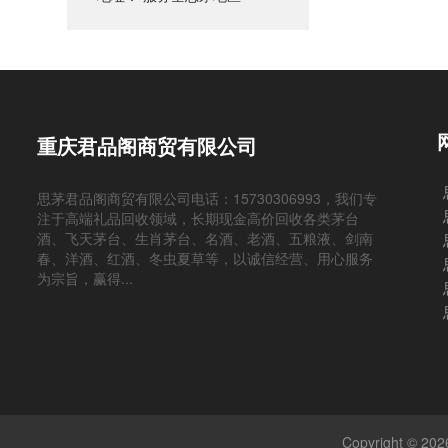
重庆君品阁商贸有限公司
思茅君品阁商贸有限公司电话：15730306993，我们专
注于高端礼品回收领域，长期现金高价回收各类茅台
酒、飞天茅台、生肖茅台、名酒、老酒、五粮液、剑南
春、洋酒、红酒、冬虫夏草等，以诚信经营、用心服务
为宗旨，赢得...
Copyright