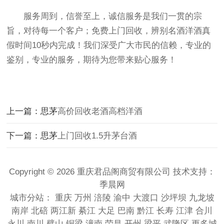
服务周到，信誉至上，诚信服务是我们一贯的宗
旨，对待每一个客户；免费上门回收，辨别名酒洋酒真
假时间10秒内完成！我们深受广大市民的信赖，专业的
鉴别，专业的服务，期待为您带来贴心服务！
上一篇：思茅
高价回收老酒高档洋酒
下一篇：思茅
上门回收1.5升茅台酒
Copyright © 2026 重庆君品阁商贸有限公司 技术支持：
季晨网
城市分站：
重庆
万州
涪陵
渝中
大渡口
沙坪坝
九龙坡
南岸
北碚
两江新
綦江
大足
巴南
黔江
长寿
江津
合川
永川
南川
璧山
铜梁
潼南
荣昌
开州
梁平
武隆区
更多城