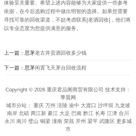
体验至关重要。希望上述内容能够为大家提供一些参考
依据，在今后选购过程中做出明智的选择。如果您需要
寻找可靠的回收渠道，不妨考虑联系[老酒回收]，他们将
以专业态度为您提供满意的服务。
上一篇：思茅
老古井贡酒回收多少钱
下一篇：思茅
闲置飞天茅台回收流程
Copyright © 2026 重庆君品阁商贸有限公司 技术支持：
季晨网
城市分站：
重庆
万州
涪陵
渝中
大渡口
沙坪坝
九龙坡
南岸
北碚
两江新
綦江
大足
巴南
黔江
长寿
江津
合川
永川
南川
璧山
铜梁
潼南
荣昌
开州
梁平
武隆区
更多城
市