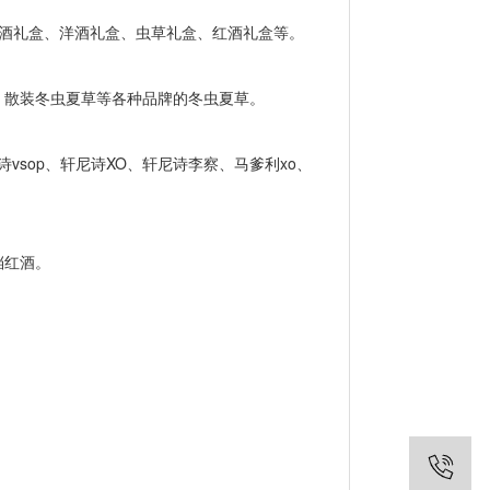
份酒礼盒、洋酒礼盒、虫草礼盒、红酒礼盒等。
散装冬虫夏草等各种品牌的冬虫夏草。
vsop、轩尼诗XO、轩尼诗李察、马爹利xo、
档红酒。