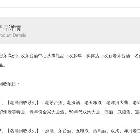
产品详情
roduct Details
高价回收茅台酒中心从事礼品回收多年，实体店回收新老茅台酒、名
品。
收项目：
【老酒回收系列】：老茅台酒、老汾酒、老五粮液、老洋河大曲、老剑
泸州老窖特曲、老年份全兴大曲酒、80年代双沟大曲、郎酒、武陵酒、
【名酒回收系列】：汾酒、茅台酒、五粮液、西凤酒、双沟、洋河老古