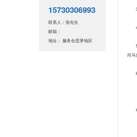
15730306993
3、
联系人：张先生
4、
邮箱：
地址： 服务全思茅地区
5、
尚马
6、
【
电话
【