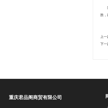
我司
胜，
上一
下一
重庆君品阁商贸有限公司