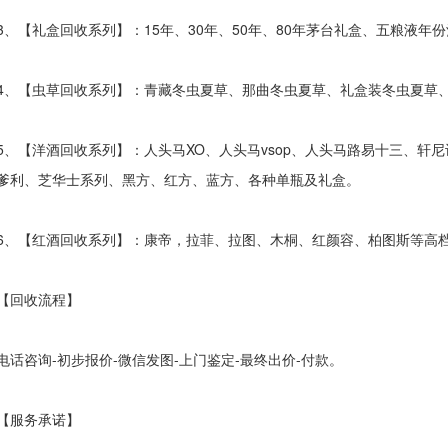
【礼盒回收系列】：15年、30年、50年、80年茅台礼盒、五粮液年
【虫草回收系列】：青藏冬虫夏草、那曲冬虫夏草、礼盒装冬虫夏草、
【洋酒回收系列】：人头马XO、人头马vsop、人头马路易十三、轩尼诗
爹利、芝华士系列、黑方、红方、蓝方、各种单瓶及礼盒。
【红酒回收系列】：康帝，拉菲、拉图、木桐、红颜容、柏图斯等高
回收流程】
咨询-初步报价-微信发图-上门鉴定-最终出价-付款。
服务承诺】