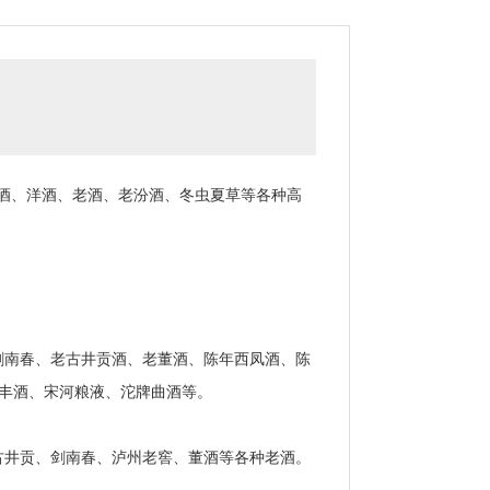
酒、洋酒、老酒、老汾酒、冬虫夏草等各种高
南春、老古井贡酒、老董酒、陈年西凤酒、陈
宝丰酒、宋河粮液、沱牌曲酒等。
井贡、剑南春、泸州老窖、董酒等各种老酒。